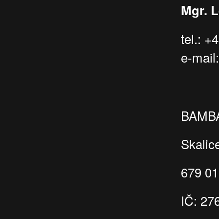
Mgr. 
tel.: 
e-mai
BAMBAS
Skalic
679 01
IČ: 27