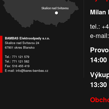
Milan
tel.: 
e-mai
BAMBAS Elektroodpady s.r.o.
Skalice nad Svitavou 24
Provoz
67901 okres Blansko
Tel.: 771 121 579
14:00
Tel.: 771 121 582
Fax: 516 455 419
E-mail:
info@bares-bambas.cz
Výkup 
13:30
Obcho