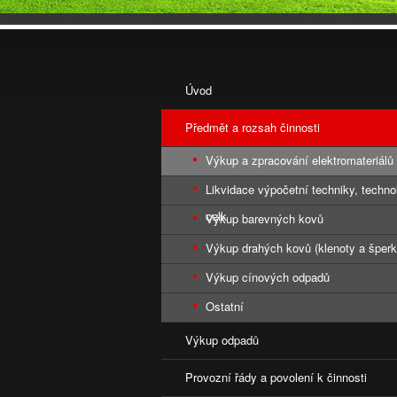
Úvod
Předmět a rozsah činnosti
Výkup a zpracování elektromateriálů
Likvidace výpočetní techniky, techno
celk
Výkup barevných kovů
Výkup drahých kovů (klenoty a šperk
Výkup cínových odpadů
Ostatní
Výkup odpadů
Provozní řády a povolení k činnosti