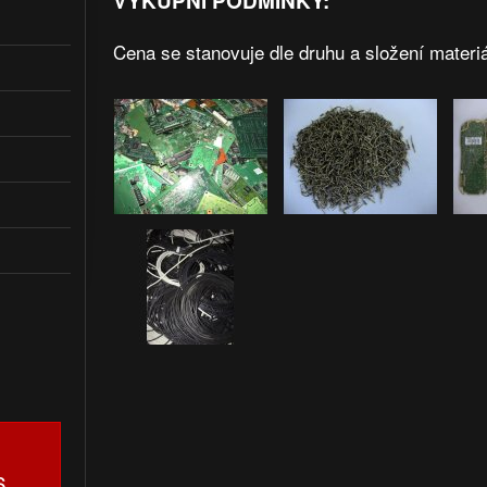
VÝKUPNÍ PODMÍNKY:
Cena se stanovuje dle druhu a složení materiá
6