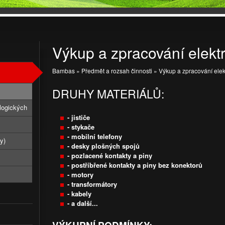
Výkup a zpracování elekt
Bambas
»
Předmět a rozsah činnosti
»
Výkup a zpracování elek
DRUHY MATERIÁLŮ:
logických
- jističe
- stykače
- mobilní telefony
y)
- desky plošných spojů
- pozlacené kontakty a piny
- postříbřené kontakty a piny bez konektorů
- motory
- transformátory
- kabely
- a další...