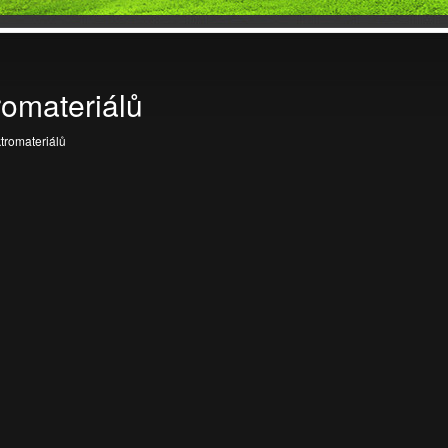
romateriálů
tromateriálů