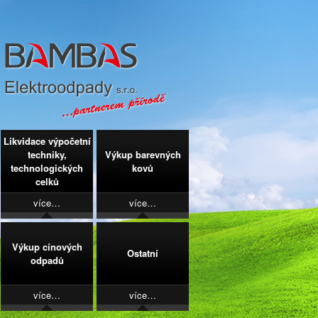
Likvidace výpočetní
techniky,
Výkup barevných
technologických
kovů
celků
více…
více…
Výkup cínových
Ostatní
odpadů
více…
více…